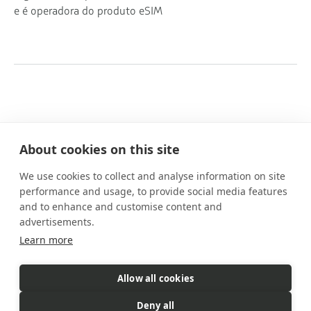
e é operadora do produto eSIM
About cookies on this site
We use cookies to collect and analyse information on site
Nossos planos
performance and usage, to provide social media features
Benefícios
and to enhance and customise content and
Como funciona
advertisements.
FAQs
Learn more
Contato
Allow all cookies
eSIM é um produto comercializado pela Gigs. A Gigs é responsável
Deny all
por todas as vendas, faturamento e atendimento ao cliente.