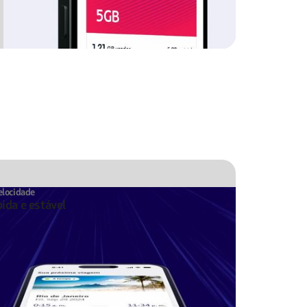
elocidade
ida e estável