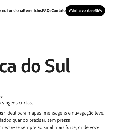
omo funciona
Benefícios
FAQs
Contato
Minha conta eSIM
ica do Sul
ss
 viagens curtas.
as:
ideal para mapas, mensagens e navegação leve.
dados quando precisar, sem pressa.
onecta-se sempre ao sinal mais forte, onde você