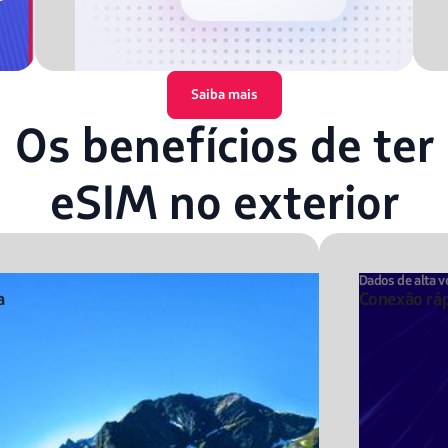
Saiba mais
Os benefícios de ter
eSIM no exterior
Dados de alta v
a
Conexão ráp