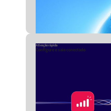
Ativação rápida
Configure e saia conectado