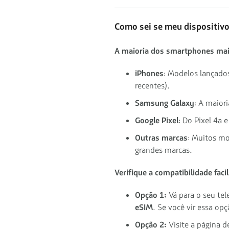
Como sei se meu dispositiv
A maioria dos smartphones mai
iPhones
: Modelos lançado
recentes).
Samsung Galaxy
: A maior
Google Pixel
: Do Pixel 4a 
Outras marcas
: Muitos m
grandes marcas.
Verifique a compatibilidade faci
Opção 1:
Vá para o seu te
eSIM
. Se você vir essa op
Opção 2:
Visite a página d