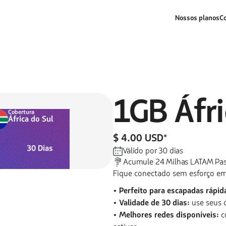
Nossos planos
C
1GB
Áfr
Cobertura
África do Sul
$ 4.00 USD
*
30
Dias
Válido por
30
dias
Acumule
24
Milhas LATAM Pa
Fique conectado sem esforço em
• Perfeito para escapadas rápid
• Validade de 30 dias:
use seus 
• Melhores redes disponíveis:
c