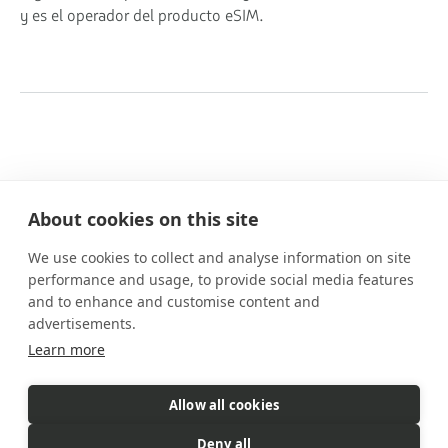
y es el operador del producto eSIM.
About cookies on this site
We use cookies to collect and analyse information on site
Nuestros planes
performance and usage, to provide social media features
Prestaciones
and to enhance and customise content and
Cómo funciona
advertisements.
Preguntas frecuentes
Learn more
Contacto
Allow all cookies
eSIM es un producto comercializado
por Gigs. Gigs gestiona todas
Deny all
las ventas, la facturación y el servicio al cliente