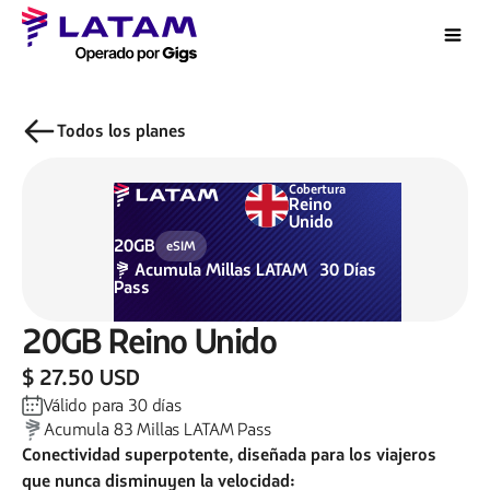
Todos los planes
Cobertura
Reino
Unido
20GB
eSIM
Acumula
Millas LATAM
30
Días
Pass
20GB
Reino Unido
$ 27.50 USD
Válido para
30
días
Acumula
83
Millas LATAM Pass
Conectividad superpotente, diseñada para los viajeros
que nunca disminuyen la velocidad: