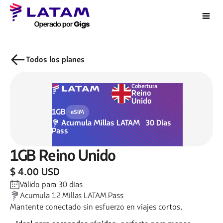
Todos los planes
Cobertura
Reino
Unido
1GB
eSIM
Acumula
Millas LATAM
30
Días
Pass
1GB
Reino Unido
$ 4.00 USD
Válido para
30
días
Acumula
12
Millas LATAM Pass
Mantente conectado sin esfuerzo en viajes cortos.