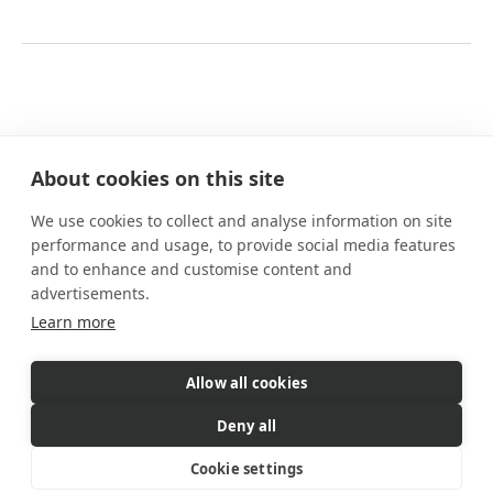
About cookies on this site
We use cookies to collect and analyse information on site
Nossos planos
performance and usage, to provide social media features
Benefícios
and to enhance and customise content and
Como funciona
advertisements.
FAQs
Learn more
Contato
Allow all cookies
eSIM é um produto comercializado pela Gigs. A Gigs é responsável
Deny all
por todas as vendas, faturamento e atendimento ao cliente.
© 2026 Gigs. All Rights Reserved.
Cookie settings