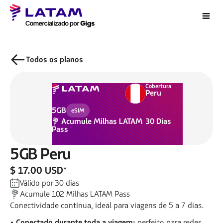
Todos os planos
Cobertura
Peru
5GB
eSIM
Acumule
Milhas LATAM
30
Dias
Pass
5GB
Peru
$ 17.00 USD
*
Válido por
30
dias
Acumule
102
Milhas LATAM Pass
Conectividade contínua, ideal para viagens de 5 a 7 dias.
• Conectado durante toda a viagem:
perfeito para redes