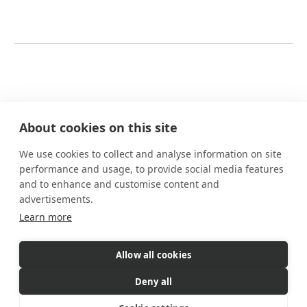
About cookies on this site
We use cookies to collect and analyse information on site
Nossos planos
performance and usage, to provide social media features
Benefícios
and to enhance and customise content and
Como funciona
advertisements.
FAQs
Learn more
Contato
Allow all cookies
eSIM é um produto comercializado pela Gigs. A Gigs é responsável
Deny all
por todas as vendas, faturamento e atendimento ao cliente.
© 2026 Gigs. All Rights Reserved.