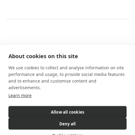
About cookies on this site
We use cookies to collect and analyse information on site
Nossos planos
performance and usage, to provide social media features
Benefícios
and to enhance and customise content and
Como funciona
advertisements.
FAQs
Learn more
Contato
Allow all cookies
eSIM é um produto comercializado pela Gigs. A Gigs é responsável
Deny all
por todas as vendas, faturamento e atendimento ao cliente.
© 2026 Gigs. All Rights Reserved.