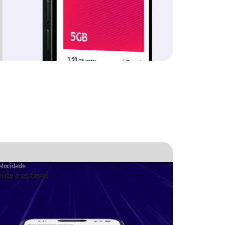
elocidade
ida e estável