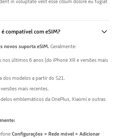
derit in voluptate velit esse cillum dolore eu fugiat
o é compatível com eSIM?
s novos suporta eSIM.
Geralmente:
s nos últimos 6 anos (do iPhone XR e versões mais
ia dos modelos a partir do S21.
e versões mais recentes.
odelos emblemáticos da OnePlus, Xiaomi e outras
lmente:
lefone
Configurações > Rede móvel > Adicionar