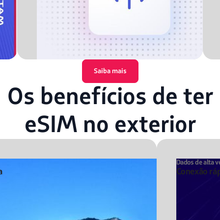
Saiba mais
Os benefícios de ter
eSIM no exterior
Dados de alta v
a
Conexão ráp