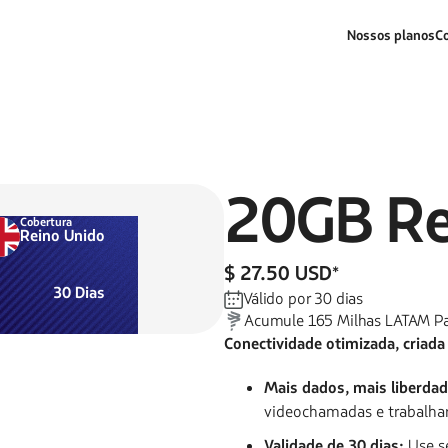
Nossos planos
C
20GB
Re
Cobertura
Reino Unido
$ 27.50 USD
*
30
Dias
Válido por
30
dias
Acumule
165
Milhas LATAM P
Conectividade otimizada, criada
Mais dados, mais liberdad
videochamadas e trabalha
Validade de 30 dias:
Use s