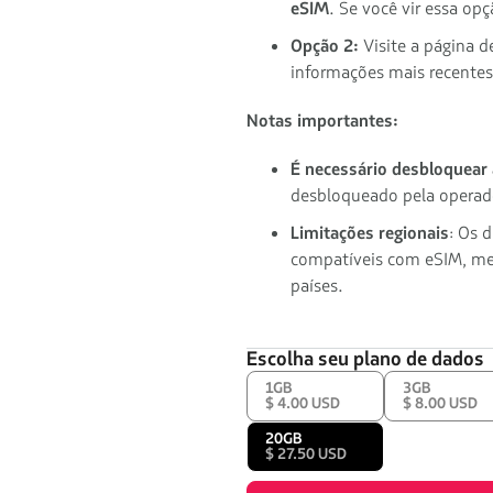
eSIM
. Se você vir essa op
Opção 2:
Visite a página d
informações mais recentes
Notas importantes:
É necessário desbloquear
desbloqueado pela operad
Limitações regionais
: Os 
compatíveis com eSIM, me
países.
Escolha seu plano de dados
1GB
3GB
$ 4.00 USD
$ 8.00 USD
20GB
$ 27.50 USD