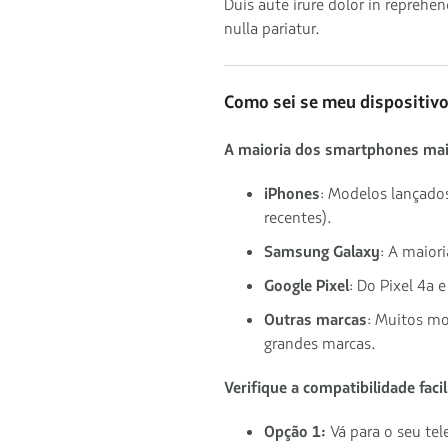
Duis aute irure dolor in reprehen
nulla pariatur.
Como sei se meu dispositiv
A maioria dos smartphones mai
iPhones
: Modelos lançado
recentes).
Samsung Galaxy
: A maior
Google Pixel
: Do Pixel 4a 
Outras marcas
: Muitos m
grandes marcas.
Verifique a compatibilidade faci
Opção 1:
Vá para o seu te