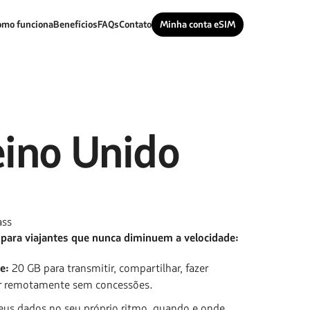
omo funciona
Benefícios
FAQs
Contato
Minha conta eSIM
ino Unido
ass
 para viajantes que nunca diminuem a velocidade:
e:
20 GB para transmitir, compartilhar, fazer
r remotamente sem concessões.
eus dados no seu próprio ritmo, quando e onde