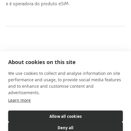
e é operadora do produto eSIM
About cookies on this site
We use cookies to collect and analyse information on site
Nossos planos
performance and usage, to provide social media features
Benefícios
and to enhance and customise content and
Como funciona
advertisements.
FAQs
Learn more
Contato
Allow all cookies
eSIM é um produto comercializado pela Gigs. A Gigs é responsável
Deny all
por todas as vendas, faturamento e atendimento ao cliente.