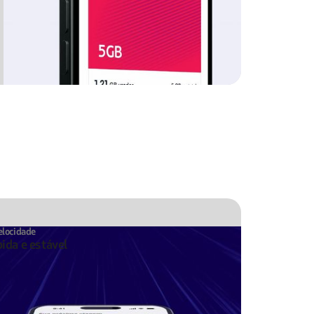
elocidade
ida e estável