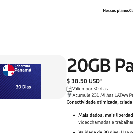
Nossos planos
C
20GB
P
Cobertura
Panamá
$ 38.50 USD
*
30
Dias
Válido por
30
dias
Acumule
231
Milhas LATAM P
Conectividade otimizada, criada
Mais dados, mais liberdad
videochamadas e trabalha
Validade de 30 dias:
Use s