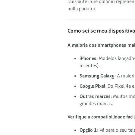
Duis aute irure dolor in reprehen
nulla pariatur.
Como sei se meu dispositiv
A maioria dos smartphones mai
iPhones
: Modelos lançado
recentes).
Samsung Galaxy
: A maior
Google Pixel
: Do Pixel 4a 
Outras marcas
: Muitos m
grandes marcas.
Verifique a compatibilidade faci
Opção 1:
Vá para o seu te