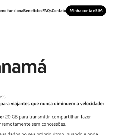
omo funciona
Benefícios
FAQs
Contato
Minha conta eSIM
anamá
ass
 para viajantes que nunca diminuem a velocidade:
e:
20 GB para transmitir, compartilhar, fazer
r remotamente sem concessões.
eus dados no seu próprio ritmo, quando e onde