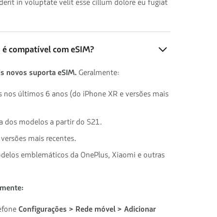
derit in voluptate velit esse cillum dolore eu fugiat
o é compatível com eSIM?
s novos suporta eSIM.
Geralmente:
s nos últimos 6 anos (do iPhone XR e versões mais
ia dos modelos a partir do S21.
e versões mais recentes.
odelos emblemáticos da OnePlus, Xiaomi e outras
lmente:
lefone
Configurações > Rede móvel > Adicionar