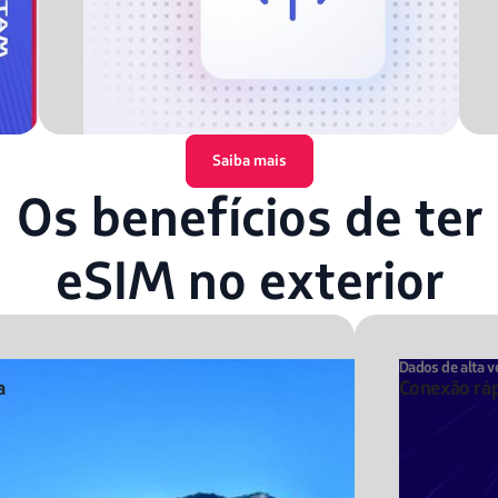
Saiba mais
Os benefícios de ter
eSIM no exterior
Dados de alta v
a
Conexão ráp