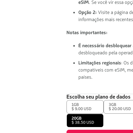
eSIM
. Se você vir essa op
Opção 2:
Visite a página d
informações mais recentes
Notas importantes:
É necessário desbloquear
desbloqueado pela operad
Limitações regionais
: Os 
compatíveis com eSIM, me
países.
Escolha seu plano de dados
1GB
3GB
$ 9.00 USD
$ 20.00 USD
20GB
$ 38.50 USD