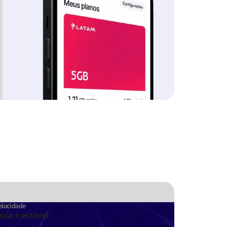
elocidade
ida e estável