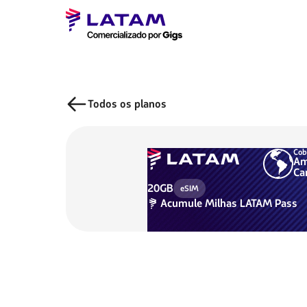
Todos os planos
Cob
Am
Ca
20GB
eSIM
Acumule
Milhas LATAM Pass