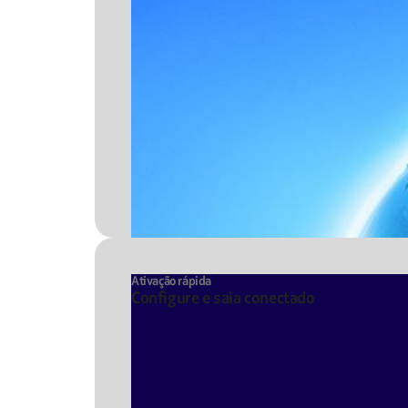
Ativação rápida
Configure e saia conectado