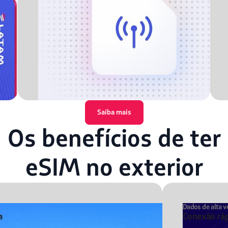
Saiba mais
Os benefícios de ter
eSIM no exterior
Dados de alta v
a
Conexão ráp