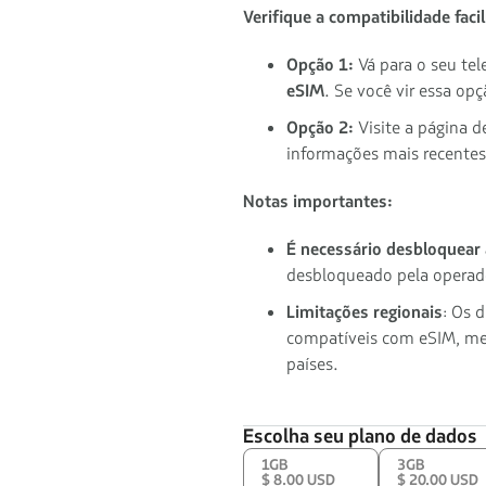
Verifique a compatibilidade faci
Opção 1:
Vá para o seu te
eSIM
. Se você vir essa op
Opção 2:
Visite a página d
informações mais recentes
Notas importantes:
É necessário desbloquear
desbloqueado pela operad
Limitações regionais
: Os 
compatíveis com eSIM, me
países.
Escolha seu plano de dados
1GB
3GB
$ 8.00 USD
$ 20.00 USD