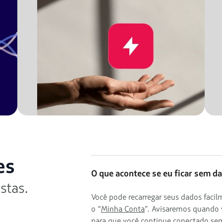
es
O que acontece se eu ficar sem d
stas.
Você pode recarregar seus dados fac
o “
Minha Conta
”. Avisaremos quando 
para que você continue conectado sem