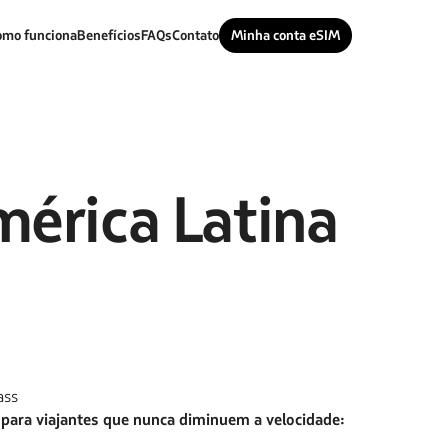
omo funciona
Benefícios
FAQs
Contato
Minha conta eSIM
érica Latina
ass
 para viajantes que nunca diminuem a velocidade: