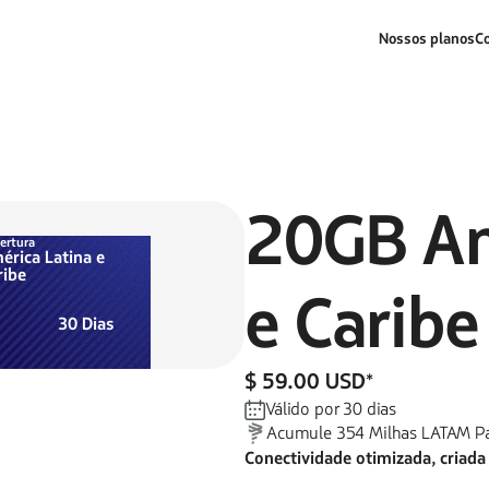
Nossos planos
C
20GB
Am
ertura
érica Latina e
ribe
e Caribe
30
Dias
$ 59.00 USD
*
Válido por
30
dias
Acumule
354
Milhas LATAM P
Conectividade otimizada, criada