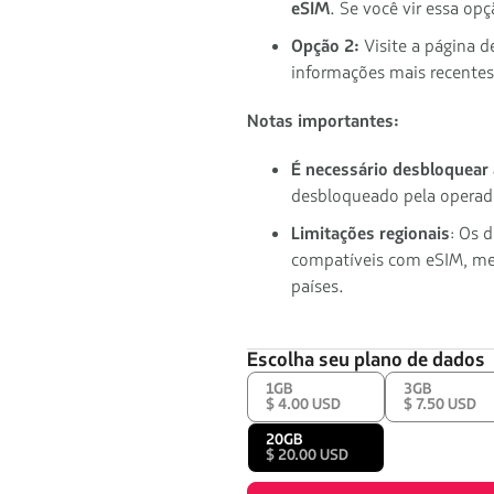
eSIM
. Se você vir essa op
Opção 2:
Visite a página d
informações mais recentes
Notas importantes:
É necessário desbloquear
desbloqueado pela operad
Limitações regionais
: Os 
compatíveis com eSIM, me
países.
Escolha seu plano de dados
1GB
3GB
$ 4.00 USD
$ 7.50 USD
20GB
$ 20.00 USD