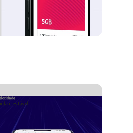
elocidade
ida e estável