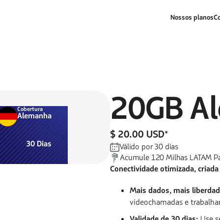
Nossos planos
C
20GB
A
Cobertura
Alemanha
$ 20.00 USD
*
30
Dias
Válido por
30
dias
Acumule
120
Milhas LATAM P
Conectividade otimizada, criada
Mais dados, mais liberdad
videochamadas e trabalha
Validade de 30 dias:
Use s