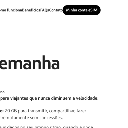
omo funciona
Benefícios
FAQs
Contato
Minha conta eSIM
lemanha
ass
 para viajantes que nunca diminuem a velocidade:
e:
20 GB para transmitir, compartilhar, fazer
r remotamente sem concessões.
eus dados no seu próprio ritmo, quando e onde