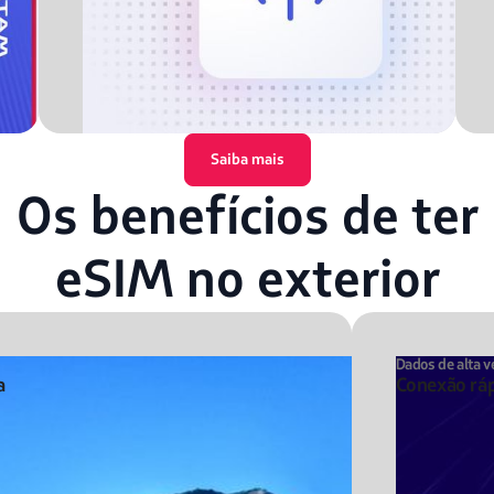
Saiba mais
Os benefícios de ter
eSIM no exterior
Dados de alta v
a
Conexão ráp