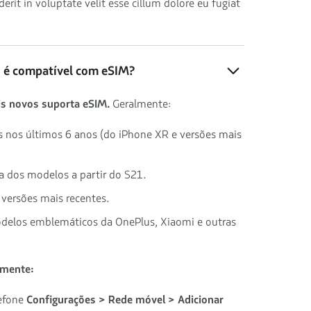
derit in voluptate velit esse cillum dolore eu fugiat
o é compatível com eSIM?
s novos suporta eSIM.
Geralmente:
s nos últimos 6 anos (do iPhone XR e versões mais
ia dos modelos a partir do S21.
e versões mais recentes.
odelos emblemáticos da OnePlus, Xiaomi e outras
lmente:
lefone
Configurações > Rede móvel > Adicionar