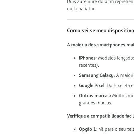
Duis aute irure dolor in reprehen
nulla pariatur.
Como sei se meu dispositiv
A maioria dos smartphones mai
iPhones
: Modelos lançado
recentes).
Samsung Galaxy
: A maior
Google Pixel
: Do Pixel 4a 
Outras marcas
: Muitos m
grandes marcas.
Verifique a compatibilidade faci
Opção 1:
Vá para o seu te