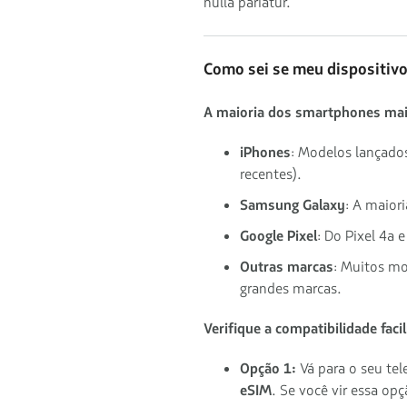
nulla pariatur.
Como sei se meu dispositiv
A maioria dos smartphones mai
iPhones
: Modelos lançado
recentes).
Samsung Galaxy
: A maior
Google Pixel
: Do Pixel 4a 
Outras marcas
: Muitos m
grandes marcas.
Verifique a compatibilidade faci
Opção 1:
Vá para o seu te
eSIM
. Se você vir essa op