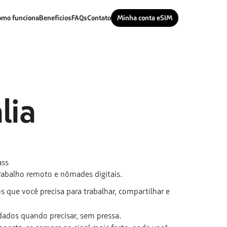
omo funciona
Benefícios
FAQs
Contato
Minha conta eSIM
ália
ass
trabalho remoto e nômades digitais.
 que você precisa para trabalhar, compartilhar e
dados quando precisar, sem pressa.