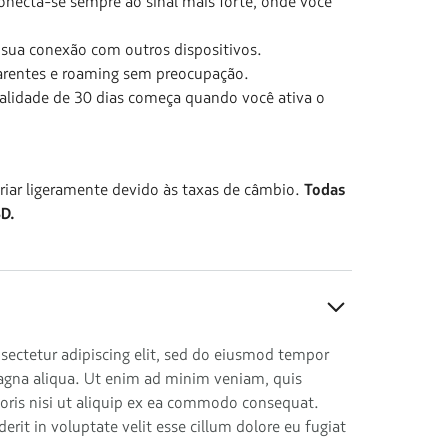
onecta-se sempre ao sinal mais forte, onde você
sua conexão com outros dispositivos.
arentes e roaming sem preocupação.
alidade de 30 dias começa quando você ativa o
riar ligeramente devido às taxas de câmbio.
Todas
D.
sectetur adipiscing elit, sed do eiusmod tempor
magna aliqua. Ut enim ad minim veniam, quis
boris nisi ut aliquip ex ea commodo consequat.
derit in voluptate velit esse cillum dolore eu fugiat