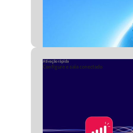
Ativação rápida
Configure e saia conectado