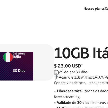
Nossos planos
C
10GB
It
Cobertura
Itália
$ 23.00 USD
*
30
Dias
Válido por
30
dias
Acumule
138
Milhas LATAM P
Conectividade total, ideal para 
• Liberdade total:
todos os dados
fazer streaming.
• Validade de 30 dias:
use seus 