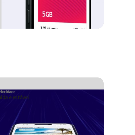
elocidade
ida e estável