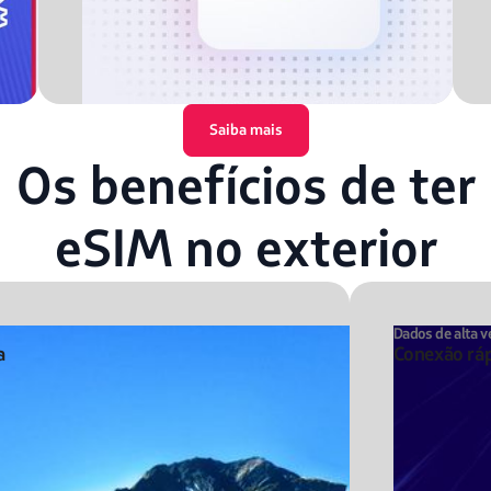
Saiba mais
Os benefícios de ter
eSIM no exterior
Dados de alta v
a
Conexão ráp