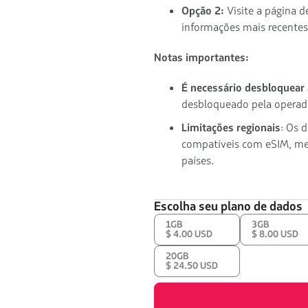
Opção 2:
Visite a página d
informações mais recentes
Notas importantes:
É necessário desbloquear
desbloqueado pela operad
Limitações regionais
: Os 
compatíveis com eSIM, me
países.
Escolha seu plano de dados
1GB
3GB
$ 4.00 USD
$ 8.00 USD
20GB
$ 24.50 USD