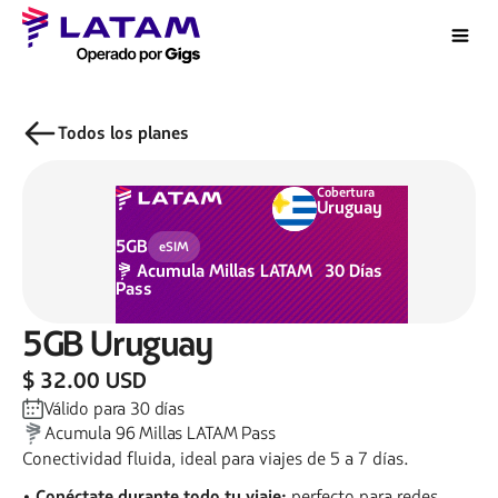
Todos los planes
Cobertura
Uruguay
5GB
eSIM
Acumula
Millas LATAM
30
Días
Pass
5GB
Uruguay
$ 32.00 USD
Válido para
30
días
Acumula
96
Millas LATAM Pass
Conectividad fluida, ideal para viajes de 5 a 7 días.
• Conéctate durante todo tu viaje:
perfecto para redes