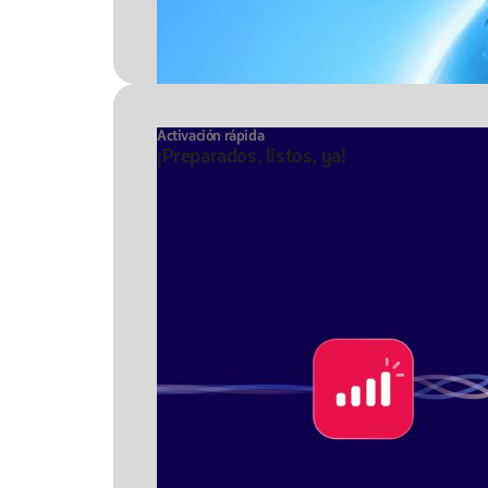
Activación rápida
¡Preparados, listos, ya!