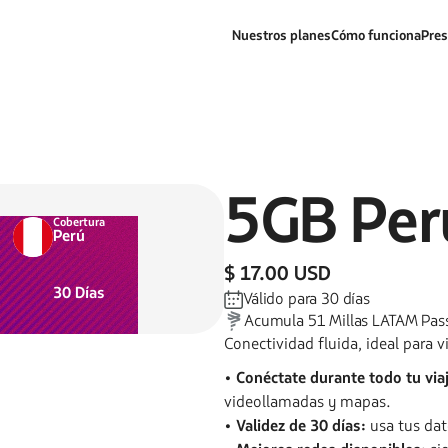
Nuestros planes
Cómo funciona
Pres
5GB
Per
Cobertura
Perú
$ 17.00 USD
30
Días
Válido para
30
días
Acumula
51
Millas LATAM Pas
Conectividad fluida, ideal para vi
• Conéctate durante todo tu viaj
videollamadas y mapas.
• Validez de 30 días:
usa tus dato