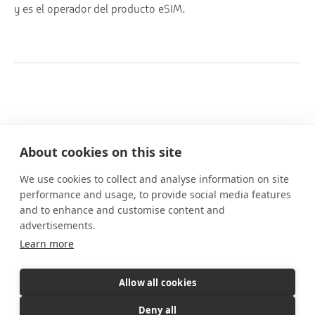
y es el operador del producto eSIM.
About cookies on this site
We use cookies to collect and analyse information on site
Nuestros planes
performance and usage, to provide social media features
Prestaciones
and to enhance and customise content and
Cómo funciona
advertisements.
Preguntas frecuentes
Learn more
Contacto
Allow all cookies
eSIM es un producto comercializado
por Gigs. Gigs gestiona todas
Deny all
las ventas, la facturación y el servicio al cliente