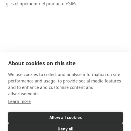
y es el operador del producto eSIM.
About cookies on this site
We use cookies to collect and analyse information on site
Nuestros planes
performance and usage, to provide social media features
Prestaciones
and to enhance and customise content and
Cómo funciona
advertisements.
Preguntas frecuentes
Learn more
Contacto
Allow all cookies
eSIM es un producto comercializado
por Gigs. Gigs gestiona todas
Deny all
las ventas, la facturación y el servicio al cliente