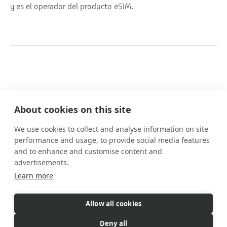
y es el operador del producto eSIM.
About cookies on this site
We use cookies to collect and analyse information on site
Nuestros planes
performance and usage, to provide social media features
Prestaciones
and to enhance and customise content and
Cómo funciona
advertisements.
Preguntas frecuentes
Learn more
Contacto
Allow all cookies
eSIM es un producto comercializado
por Gigs. Gigs gestiona todas
Deny all
las ventas, la facturación y el servicio al cliente