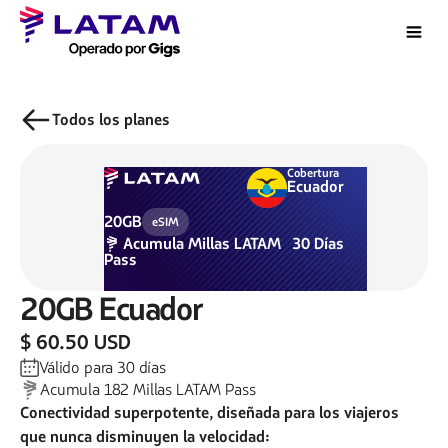
Todos los planes
Cobertura
Ecuador
20GB
eSIM
Acumula
Millas LATAM
30
Días
Pass
20GB
Ecuador
$ 60.50 USD
Válido para
30
días
Acumula
182
Millas LATAM Pass
Conectividad superpotente, diseñada para los viajeros
que nunca disminuyen la velocidad: