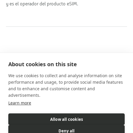
y es el operador del producto eSIM.
About cookies on this site
We use cookies to collect and analyse information on site
Nuestros planes
performance and usage, to provide social media features
Prestaciones
and to enhance and customise content and
Cómo funciona
advertisements.
Preguntas frecuentes
Learn more
Contacto
Allow all cookies
eSIM es un producto comercializado
por Gigs. Gigs gestiona todas
Deny all
las ventas, la facturación y el servicio al cliente