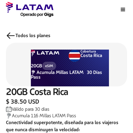
Todos los planes
Cobertura
Costa Rica
20GB
eSIM
Acumula
Millas LATAM
30
Días
Pass
20GB
Costa Rica
$ 38.50 USD
Válido para
30
días
Acumula
116
Millas LATAM Pass
Conectividad superpotente, diseñada para los viajeros
que nunca disminuyen la velocidad: