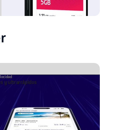
r
elocidad
es y ultrarrápidos