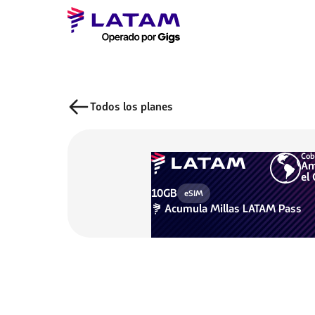
Todos los planes
Cob
Am
el 
10GB
eSIM
Acumula
Millas LATAM Pass