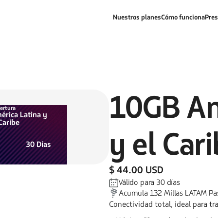
Nuestros planes
Cómo funciona
Pres
10GB
Am
ertura
érica Latina y
Caribe
y el Car
30
Días
$ 44.00 USD
Válido para
30
días
Acumula
132
Millas LATAM Pa
Conectividad total, ideal para t