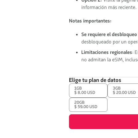
Opción 2:
Visite la página 
información más reciente.
Notas importantes:
Se requiere el desbloqueo 
desbloqueado por un opera
Limitaciones regionales
: 
no admitan la eSIM, incluso
Elige tu plan de datos
1GB
3GB
$ 8.00 USD
$ 20.00 USD
20GB
$ 59.00 USD