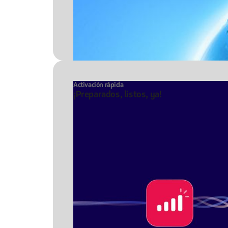
Activación rápida
¡Preparados, listos, ya!