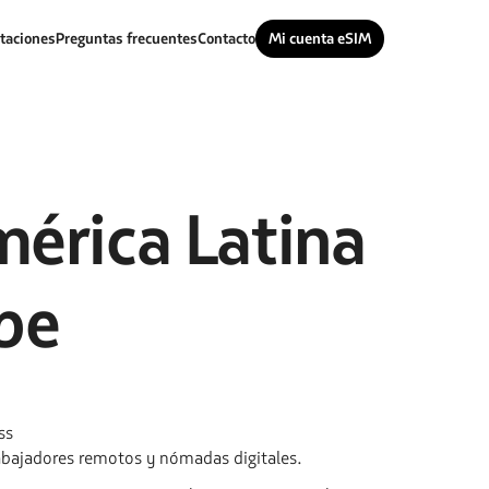
taciones
Preguntas frecuentes
Contacto
Mi cuenta eSIM
érica Latina
ibe
ss
rabajadores remotos y nómadas digitales.