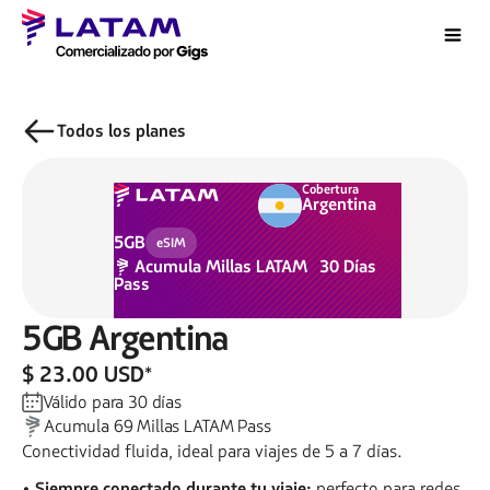
Todos los planes
Cobertura
Argentina
5GB
eSIM
Acumula
Millas LATAM
30
Días
Pass
5GB
Argentina
$ 23.00 USD
*
Válido para
30
días
Acumula
69
Millas LATAM Pass
Conectividad fluida, ideal para viajes de 5 a 7 días.
• Siempre conectado durante tu viaje:
perfecto para redes