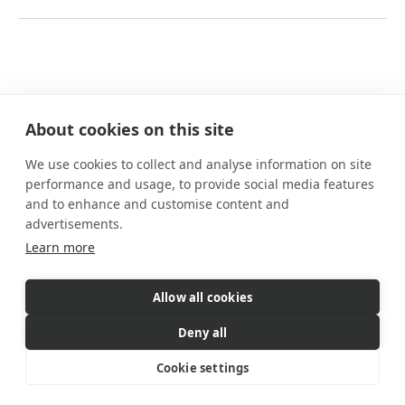
About cookies on this site
We use cookies to collect and analyse information on site
Nuestros planes
performance and usage, to provide social media features
Prestaciones
and to enhance and customise content and
Cómo funciona
advertisements.
Preguntas frecuentes
Learn more
Contacto
Allow all cookies
eSIM es un producto comercializado
por Gigs. Gigs gestiona todas
Deny all
las ventas, la facturación y el servicio al cliente
© 2026 Gigs. All Rights Reserved.
Cookie settings