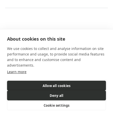
About cookies on this site
We use cookies to collect and analyse information on site
Nuestros planes
performance and usage, to provide social media features
Prestaciones
and to enhance and customise content and
Cómo funciona
advertisements.
Preguntas frecuentes
Learn more
Contacto
Allow all cookies
eSIM es un producto comercializado
por Gigs. Gigs gestiona todas
Deny all
las ventas, la facturación y el servicio al cliente
© 2026 Gigs. All Rights Reserved.
Cookie settings