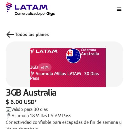
Todos los planes
Cobertura
Australia
3GB
eSIM
Acumula
Millas LATAM
30
Días
Pass
3GB
Australia
$ 6.00 USD
*
Válido para
30
días
Acumula
18
Millas LATAM Pass
Conectividad confiable para escapadas de fin de semana y