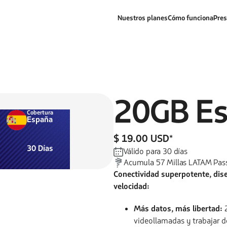
Nuestros planes
Cómo funciona
Pres
20GB
E
Cobertura
España
$ 19.00 USD
*
30
Días
Válido para
30
días
Acumula
57
Millas LATAM Pas
Conectividad superpotente, dis
velocidad:
Más datos, más libertad:
2
videollamadas y trabajar d