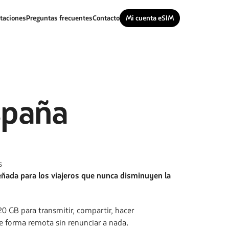
taciones
Preguntas frecuentes
Contacto
Mi cuenta eSIM
spaña
s
eñada para los viajeros que nunca disminuyen la
0 GB para transmitir, compartir, hacer
e forma remota sin renunciar a nada.