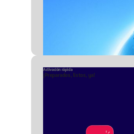
Activación rápida
¡Preparados, listos, ya!