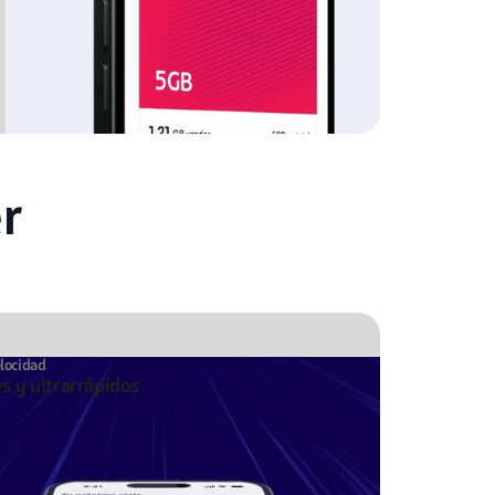
r
elocidad
es y ultrarrápidos