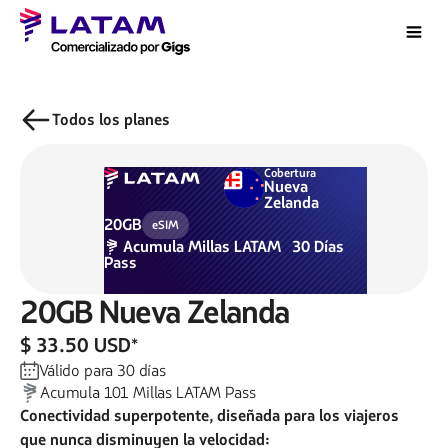
Todos los planes
Cobertura
Nueva
Zelanda
20GB
eSIM
Acumula
Millas LATAM
30
Días
Pass
20GB
Nueva Zelanda
$ 33.50 USD
*
Válido para
30
días
Acumula
101
Millas LATAM Pass
Conectividad superpotente, diseñada para los viajeros
que nunca disminuyen la velocidad: