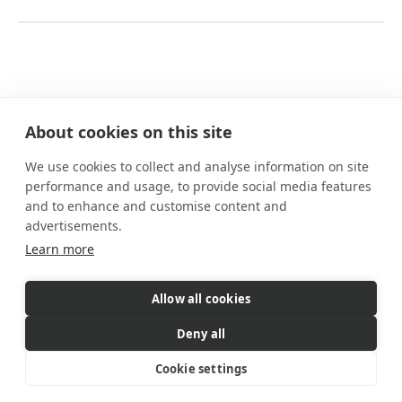
About cookies on this site
We use cookies to collect and analyse information on site
Nuestros planes
performance and usage, to provide social media features
Prestaciones
and to enhance and customise content and
Cómo funciona
advertisements.
Preguntas frecuentes
Learn more
Contacto
Allow all cookies
eSIM es un producto comercializado
por Gigs. Gigs gestiona todas
Deny all
las ventas, la facturación y el servicio al cliente
© 2026 Gigs. All Rights Reserved.
Cookie settings