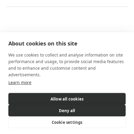
About cookies on this site
We use cookies to collect and analyse information on site
Nuestros planes
performance and usage, to provide social media features
Prestaciones
and to enhance and customise content and
Cómo funciona
advertisements.
Preguntas frecuentes
Learn more
Contacto
Allow all cookies
eSIM es un producto comercializado
por Gigs. Gigs gestiona todas
Deny all
las ventas, la facturación y el servicio al cliente
© 2026 Gigs. All Rights Reserved.
Cookie settings