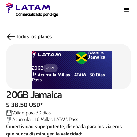
Todos los planes
Cobertura
Jamaica
20GB
eSIM
Acumula
Millas LATAM
30
Días
Pass
20GB
Jamaica
$ 38.50 USD
*
Válido para
30
días
Acumula
116
Millas LATAM Pass
Conectividad superpotente, diseñada para los viajeros
que nunca disminuyen la velocidad: