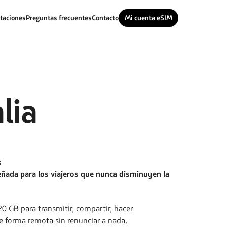
taciones
Preguntas frecuentes
Contacto
Mi cuenta eSIM
alia
s
eñada para los viajeros que nunca disminuyen la
0 GB para transmitir, compartir, hacer
e forma remota sin renunciar a nada.