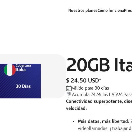
Nuestros planes
Cómo funciona
Pres
20GB
It
Cobertura
Italia
$ 24.50 USD
*
30
Días
Válido para
30
días
Acumula
74
Millas LATAM Pas
Conectividad superpotente, dis
velocidad:
Más datos, más libertad:
2
videollamadas y trabajar d