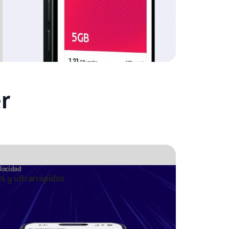
r
elocidad
es y ultrarrápidos