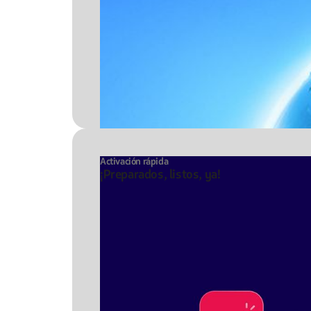
Activación rápida
¡Preparados, listos, ya!