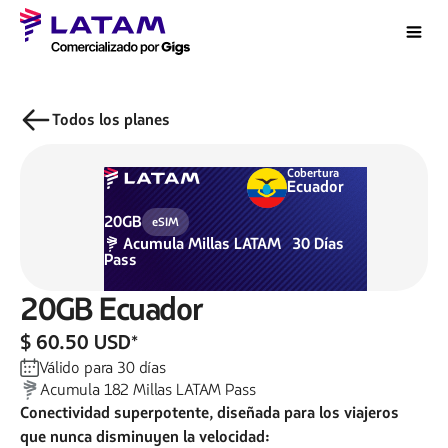
Todos los planes
Cobertura
Ecuador
20GB
eSIM
Acumula
Millas LATAM
30
Días
Pass
20GB
Ecuador
$ 60.50 USD
*
Válido para
30
días
Acumula
182
Millas LATAM Pass
Conectividad superpotente, diseñada para los viajeros
que nunca disminuyen la velocidad: