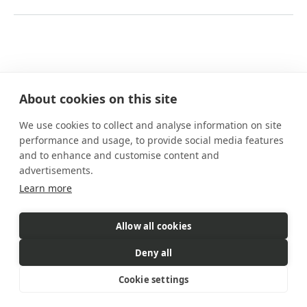
About cookies on this site
We use cookies to collect and analyse information on site
Nuestros planes
performance and usage, to provide social media features
Prestaciones
and to enhance and customise content and
Cómo funciona
advertisements.
Preguntas frecuentes
Learn more
Contacto
Allow all cookies
eSIM es un producto comercializado
por Gigs. Gigs gestiona todas
Deny all
las ventas, la facturación y el servicio al cliente
© 2026 Gigs. All Rights Reserved.
Cookie settings