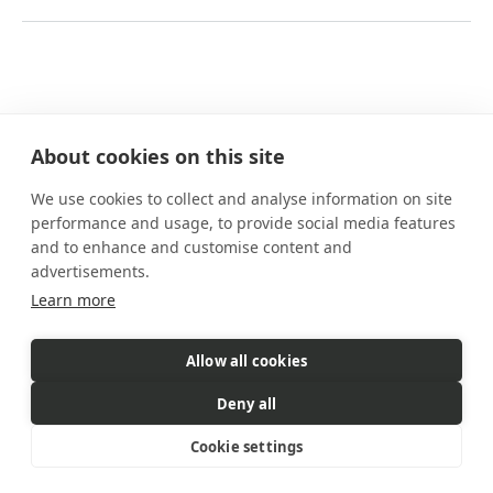
About cookies on this site
We use cookies to collect and analyse information on site
Nuestros planes
performance and usage, to provide social media features
Prestaciones
and to enhance and customise content and
Cómo funciona
advertisements.
Preguntas frecuentes
Learn more
Contacto
Allow all cookies
eSIM es un producto comercializado
por Gigs. Gigs gestiona todas
Deny all
las ventas, la facturación y el servicio al cliente
© 2026 Gigs. All Rights Reserved.
Cookie settings