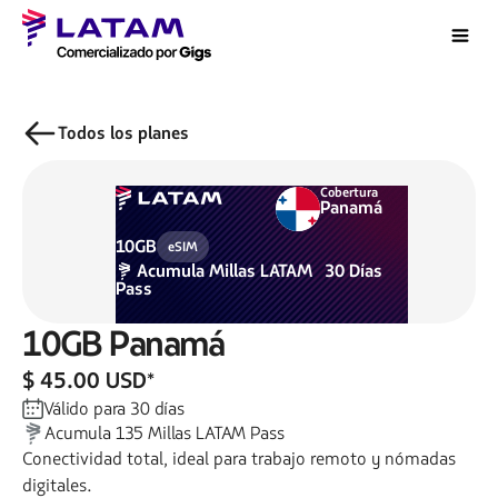
Todos los planes
Cobertura
Panamá
10GB
eSIM
Acumula
Millas LATAM
30
Días
Pass
10GB
Panamá
$ 45.00 USD
*
Válido para
30
días
Acumula
135
Millas LATAM Pass
Conectividad total, ideal para trabajo remoto y nómadas
digitales.