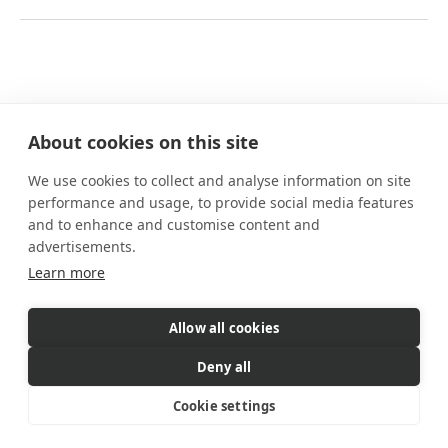
About cookies on this site
We use cookies to collect and analyse information on site
Nuestros planes
performance and usage, to provide social media features
Prestaciones
and to enhance and customise content and
Cómo funciona
advertisements.
Preguntas frecuentes
Learn more
Contacto
Allow all cookies
eSIM es un producto comercializado
por Gigs. Gigs gestiona todas
Deny all
las ventas, la facturación y el servicio al cliente
© 2026 Gigs. All Rights Reserved.
Cookie settings