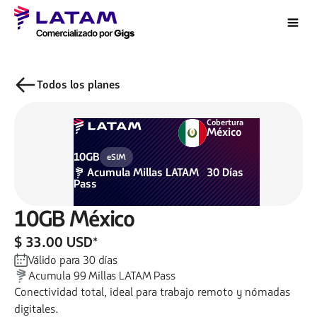
Todos los planes
Cobertura
México
10GB
eSIM
Acumula
Millas LATAM
30
Días
Pass
10GB
México
$ 33.00 USD
*
Válido para
30
días
Acumula
99
Millas LATAM Pass
Conectividad total, ideal para trabajo remoto y nómadas
digitales.